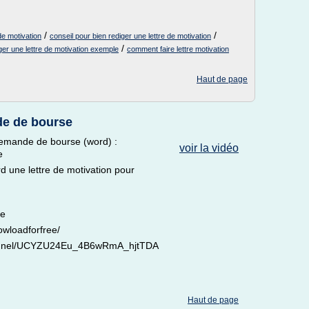
/
/
de motivation
conseil pour bien rediger une lettre de motivation
/
ger une lettre de motivation exemple
comment faire lettre motivation
Haut de page
e de bourse
emande de bourse (word) :
voir la vidéo
e
 une lettre de motivation pour
ee
wloadforfree/
channel/UCYZU24Eu_4B6wRmA_hjtTDA
Haut de page