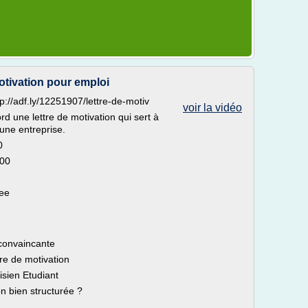
otivation pour emploi
://adf.ly/12251907/lettre-de-motiv
voir la vidéo
d une lettre de motivation qui sert à
'une entreprise.
0
000
ree
 convaincante
tre de motivation
isien Etudiant
n bien structurée ?