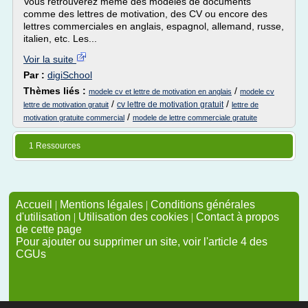
Vous retrouverez même des modèles de documents
comme des lettres de motivation, des CV ou encore des
lettres commerciales en anglais, espagnol, allemand, russe,
italien, etc. Les...
Voir la suite
Par :
digiSchool
Thèmes liés :
/
modele cv et lettre de motivation en anglais
modele cv
/
/
cv lettre de motivation gratuit
lettre de motivation gratuit
lettre de
/
motivation gratuite commercial
modele de lettre commerciale gratuite
1 Ressources
Accueil
|
Mentions légales
|
Conditions générales
d'utilisation
|
Utilisation des cookies
|
Contact à propos
de cette page
Pour ajouter ou supprimer un site, voir l'article 4 des
CGUs