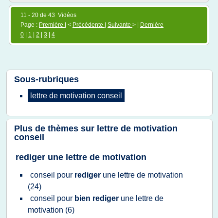
11 - 20 de 43 Vidéos
Page :
Première
| <
Précédente
|
Suivante
> |
Dernière
0
|
1
|
2
|
3
|
4
Sous-rubriques
lettre
de
motivation conseil
Plus de thèmes sur
lettre de motivation
conseil
rediger une lettre de motivation
conseil
pour
rediger
une
lettre
de
motivation
(24)
conseil
pour
bien rediger
une
lettre
de
motivation
(6)