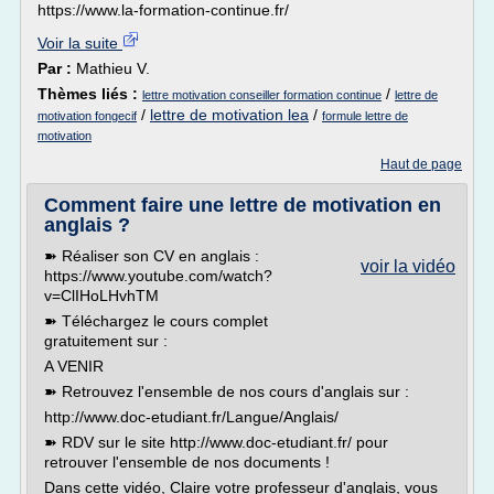
https://www.la-formation-continue.fr/
Voir la suite
Par :
Mathieu V.
Thèmes liés :
/
lettre motivation conseiller formation continue
lettre de
/
lettre de motivation lea
/
motivation fongecif
formule lettre de
motivation
Haut de page
Comment faire une lettre de motivation en
anglais ?
➽ Réaliser son CV en anglais :
voir la vidéo
https://www.youtube.com/watch?
v=ClIHoLHvhTM
➽ Téléchargez le cours complet
gratuitement sur :
A VENIR
➽ Retrouvez l'ensemble de nos cours d'anglais sur :
http://www.doc-etudiant.fr/Langue/Anglais/
➽ RDV sur le site http://www.doc-etudiant.fr/ pour
retrouver l'ensemble de nos documents !
Dans cette vidéo, Claire votre professeur d'anglais, vous