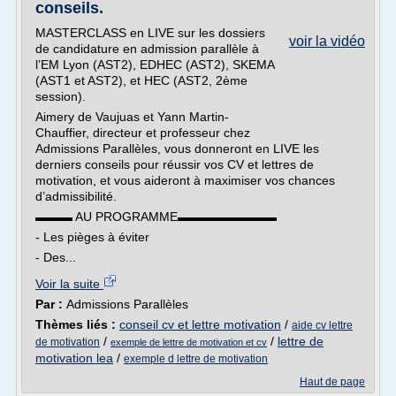
conseils.
MASTERCLASS en LIVE sur les dossiers
voir la vidéo
de candidature en admission parallèle à
l’EM Lyon (AST2), EDHEC (AST2), SKEMA
(AST1 et AST2), et HEC (AST2, 2ème
session).
Aimery de Vaujuas et Yann Martin-
Chauffier, directeur et professeur chez
Admissions Parallèles, vous donneront en LIVE les
derniers conseils pour réussir vos CV et lettres de
motivation, et vous aideront à maximiser vos chances
d’admissibilité.
▬▬▬ AU PROGRAMME▬▬▬▬▬▬▬▬
- Les pièges à éviter
- Des...
Voir la suite
Par :
Admissions Parallèles
Thèmes liés :
conseil cv et lettre motivation
/
aide cv lettre
/
/
lettre de
de motivation
exemple de lettre de motivation et cv
motivation lea
/
exemple d lettre de motivation
Haut de page