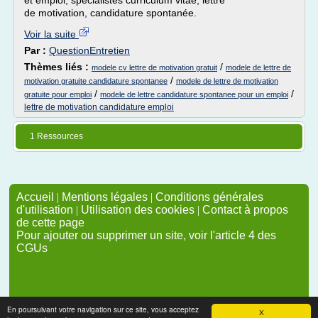
et emploi, spécialistes curriculum vitae, lettre
de motivation, candidature spontanée.
Voir la suite
Par :
QuestionEntretien
Thèmes liés :
/
modele cv lettre de motivation gratuit
modele de lettre de
/
motivation gratuite candidature spontanee
modele de lettre de motivation
/
/
gratuite pour emploi
modele de lettre candidature spontanee pour un emploi
lettre de motivation candidature emploi
1 Ressources
Accueil
|
Mentions légales
|
Conditions générales
d'utilisation
|
Utilisation des cookies
|
Contact à propos
de cette page
Pour ajouter ou supprimer un site, voir l'article 4 des
CGUs
En poursuivant votre navigation sur ce site, vous acceptez
X