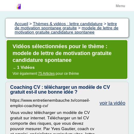
Menu
Accueil
>
Thèmes & vidéos : lettre candidature
>
lettre
de motivation spontanee gratuite
>
modele de lettre de
motivation gratuite candidature spontanee
Vidéos sélectionnées pour le thème :
modele de lettre de motivation gratuite
candidature spontanee
1 Vidéos
→
Voir également
75 Articles
pour ce thème
Coaching CV : télécharger un modèle de CV
gratuit est-il une bonne idée ?
https://www.entretienembauche.tv/conseil-
voir la vidéo
emploi-coaching-cv/
Vous voulez télécharger un modèle de CV
gratuit sur internet. Télécharger un tel CV
comporte des risques, que vous devez
pouvoir mesurer. Par Yves Gautier, coach cv